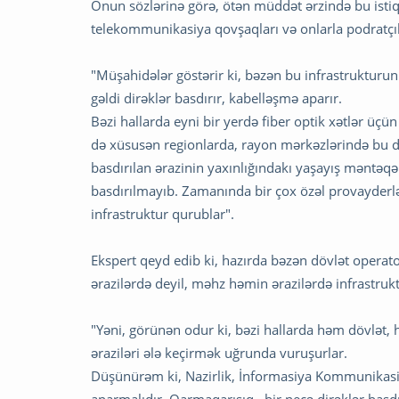
Onun sözlərinə görə, ötən müddət ərzində bu istiq
telekommunikasiya qovşaqları və onlarla podratçıl
"Müşahidələr göstərir ki, bəzən bu infrastruktur
gəldi dirəklər basdırır, kabelləşmə aparır.
Bəzi hallarda eyni bir yerdə fiber optik xətlər üçü
də xüsusən regionlarda, rayon mərkəzlərində bu 
basdırılan ərazinin yaxınlığındakı yaşayış məntəqə
basdırılmayıb. Zamanında bir çox özəl provayderlə
infrastruktur qurublar".
Ekspert qeyd edib ki, hazırda bəzən dövlət operat
ərazilərdə deyil, məhz həmin ərazilərdə infrastru
"Yəni, görünən odur ki, bəzi hallarda həm dövlət, 
əraziləri ələ keçirmək uğrunda vuruşurlar.
Düşünürəm ki, Nazirlik, İnformasiya Kommunikasiy