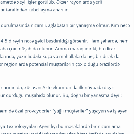
amətdə xeyli işlər görülüb. Əksər rayonlarda yerli
ar tərəfindən kabelləşmə aparılır.
un qurulmasında nizamlı, ağlabatan bir yanaşma olmur. Kim necə
n 4-5 dirəyin necə gəldi basdırıldığı görsənir. Həm şəhərdə, həm
daha çox müşahidə olunur. Amma maraqlıdır ki, bu dirək
lərində, yaxınlıqdakı küçə və məhəllələrdə heç bir dirək də
r regionlarda potensial müştərilərin çox olduğu ərazilərdə
orlarının da, xüsusən Aztelekom-un da ilk növbədə digər
ktur qurduğu müşahidə olunur. Bu, doğru bir yanaşma deyil:
həm də özəl provayderlər "yağlı müştərilər" yaşayan və işləyən
a Texnologiyaları Agentliyi bu məsələlərdə bir nizamlama