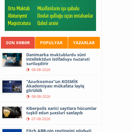
SON XƏBƏR
POPULYAR
YAZARLAR
Danimarka məktəblərdə süni
intellektdən istifadəyə nəzarəti
sərtləşdirir
08-08-2026
“Azərkosmos”un KOSMİK
Akademiyası mükafata layiq
görülüb
08-08-2026
Kiberpolis xarici saytlara hücumlar
təşkil edən şəxsləri saxlayıb
07-08-2026
Fitch ABB-nin reytinqini növbəti