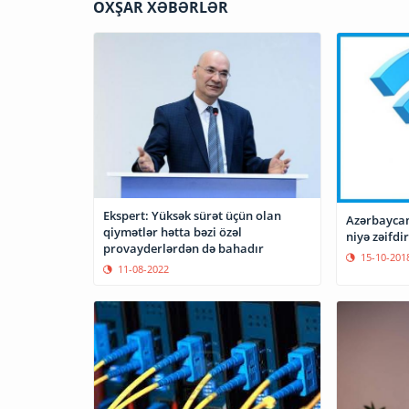
OXŞAR XƏBƏRLƏR
Ekspert: Yüksək sürət üçün olan
Azərbaycan
qiymətlər hətta bəzi özəl
niyə zəifdir
provayderlərdən də bahadır
15-10-201
11-08-2022