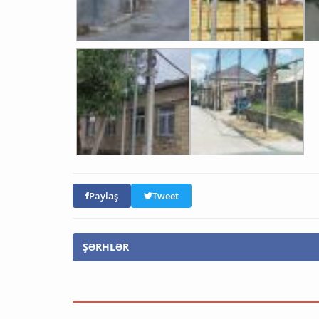
Paylaş
Tweet
ŞƏRHLƏR