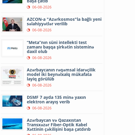
başa çatıb
06-08-2026
AZCON-a "Azərkosmos"la bağlı yeni
səlahiyyətlər verilib
06-08-2026
“Meta”nın süni intellekti test
zamanı başqa şirkətin sisteminə
daxil olub
06-08-2026
Azərbaycanın rəqəmsal idarəçilik
model iki beynəlxalq mükafata
layiq görülüb
06-08-2026
DSMF 7 ayda 135 minə yaxın
elektron arayış verib
06-08-2026
Azərbaycan və Qazaxıstan
Transxəzər Fiber-Optik Kabel
Xəttinin çəkilişini başa çatdırıb