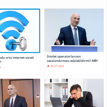
Dövlət operatorlarının
da orta internet sürəti
cəzalandırması ədalətlidirmi?-RƏY
?
06-07-2023
8