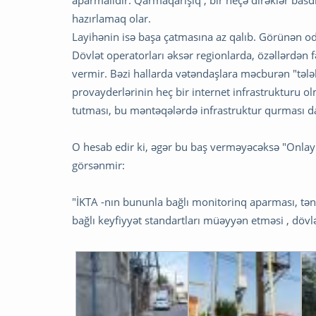
aparmalıdır. Qarmaqarışıq , bir neçə dirəklər basd
hazırlamaq olar.
Layihənin isə başa çatmasına az qalıb. Görünən od
Dövlət operatorları əksər regionlarda, özəllərdən 
vermir. Bəzi hallarda vətəndaşlara məcburən "tələba
provayderlərinin heç bir internet infrastrukturu 
tutması, bu məntəqələrdə infrastruktur qurması d
O hesab edir ki, əgər bu baş verməyəcəksə "Onlayn
görsənmir:
"İKTA -nın bununla bağlı monitorinq aparması, tənz
bağlı keyfiyyət standartları müəyyən etməsi , dövlə