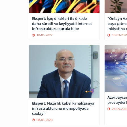
"Onlayn Az
Ekspert: İşıq dirəkləri ilə ölkədə
başa çatma
daha sürətli və keyfiyyətli internet
inkişafına 
infrastrukturu qurula bilər
10-03-202
10-01-2022
Azərbaycan
provayderlə
Ekspert: Nazirlik kabel kanalizasiya
infrastrukturunu monopoliyada
24-05-202
saxlayır
08-01-2020