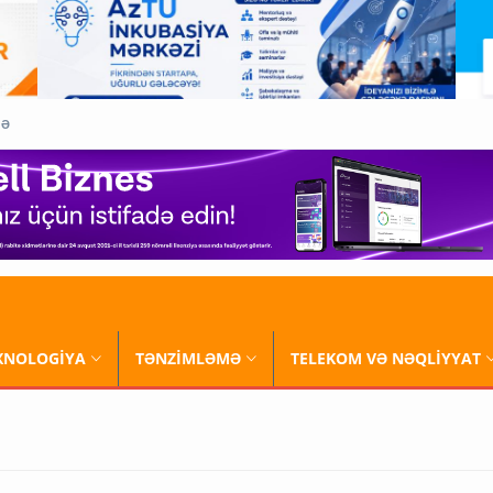
QƏ
XNOLOGİYA
TƏNZİMLƏMƏ
TELEKOM VƏ NƏQLİYYAT