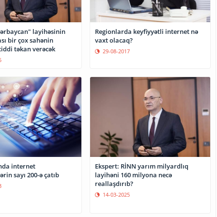
ərbaycan" layihəsinin
Regionlarda keyfiyyətli internet nə
sı bir çox sahənin
vaxt olacaq?
ciddi təkan verəcək
29-08-2017
5
da internet
Ekspert: RİNN yarım milyardlıq
rin sayı 200-ə çatıb
layihəni 160 milyona necə
reallaşdırıb?
3
14-03-2025