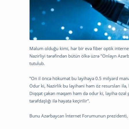
Məlum olduğu kimi, hər bir evə fiber optik interne
Nazirliyi tərəfindən bütün ölkə üzrə "Onlayn Azərba
tutulub.
"On il öncə hökumət bu layihəyə 0.5 milyard manat
Odur ki, Nazirlik bu layihəni həm öz resursları ilə
Diqqət çəkən məqam həm də odur ki, layihə özəl pr
tərəfdaşlığı ilə həyata keçirilir".
Bunu Azərbaycan İnternet Forumunun prezidenti,