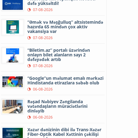
dəfə yüksəltdi!
07-08-2026
“Əmək və Məşğulluq” altsistemində
hazırda 65 mindən çox aktiv
vakansiya var
07-08-2026
“Biletim.az” portalı üzərindən
onlayn bilet alanların sayı 2
dəfəyədək artıb
07-08-2026
“Google”un məlumat emalı mərkəzi
Hindistanda etirazlara səbəb olub
06-08-2026
Rəşad Nəbiyev Zəngilanda
vətəndaşların müraciətlərini
dinləyib
06-08-2026
Xəzər dənizinin dibi ilə Trans-Xəzər
Fiber-Optik Kabel Xəttinin çəkilişi