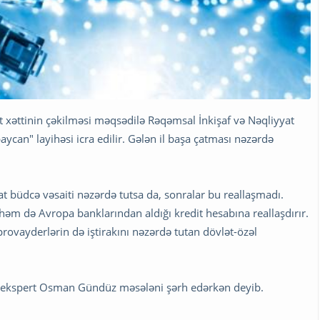
t xəttinin çəkilməsi məqsədilə Rəqəmsal İnkişaf və Nəqliyyat
ycan" layihəsi icra edilir. Gələn il başa çatması nəzərdə
 büdcə vəsaiti nəzərdə tutsa da, sonralar bu reallaşmadı.
, həm də Avropa banklarından aldığı kredit hesabına reallaşdırır.
ovayderlərin də iştirakını nəzərdə tutan dövlət-özəl
 ekspert Osman Gündüz məsələni şərh edərkən deyib.