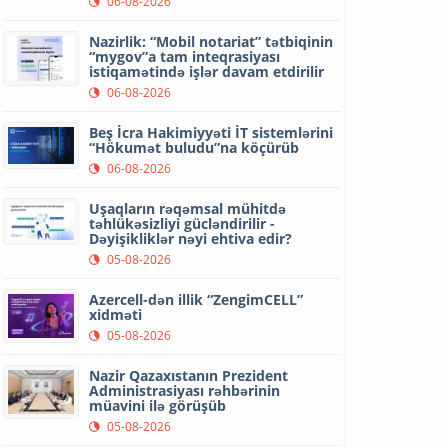
06-08-2026
Nazirlik: “Mobil notariat” tətbiqinin
“mygov”a tam inteqrasiyası
istiqamətində işlər davam etdirilir
06-08-2026
Beş İcra Hakimiyyəti İT sistemlərini
“Hökumət buludu”na köçürüb
06-08-2026
Uşaqların rəqəmsal mühitdə
təhlükəsizliyi gücləndirilir -
Dəyişikliklər nəyi ehtiva edir?
05-08-2026
Azercell-dən illik “ZengimCELL”
xidməti
05-08-2026
Nazir Qazaxıstanın Prezident
Administrasiyası rəhbərinin
müavini ilə görüşüb
05-08-2026