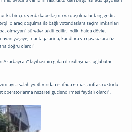
ırmaq əvəzinə vahid infrastrukturdan birgə istifadə qaydaları
ur ki, bir çox yerdə kabelləşmə və qoşulmalar ləng gedir.
fərqli olaraq qoşulma ilə bağlı vətəndaşlara seçim imkanları
t olmayan" sürətlər təklif edilir. İndiki halda dövlət
olmayan yaşayış məntəqələrinə, kəndlərə və qəsəbələrə üz
aha doğru olardı".
 Azərbaycan" layihəsinin gələn il reallaşması ağlabatan
imləyici səlahiyyətlərindən istifadə etməsi, infrastrukturla
t operatorlarına nəzarəti gücləndirməsi faydalı olardı".