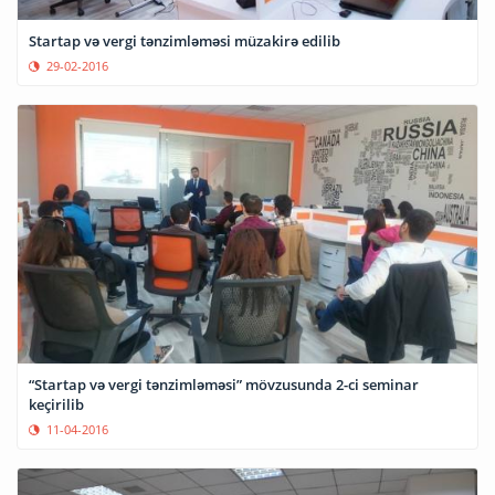
Startap və vergi tənzimləməsi müzakirə edilib
29-02-2016
“Startap və vergi tənzimləməsi” mövzusunda 2-ci seminar
keçirilib
11-04-2016