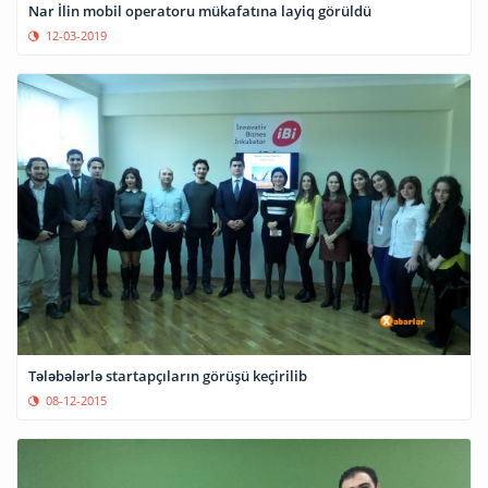
Nar İlin mobil operatoru mükafatına layiq görüldü
12-03-2019
Tələbələrlə startapçıların görüşü keçirilib
08-12-2015