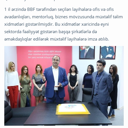
1 il ərzində BBF tərəfindən seçilən layihələrə ofis və ofis
avadanlıqları, mentorluq, biznes mövzusunda müxtəlif təlim
xidmətləri göstərilmişdir. Bu xidmətlər xaricində eyni
sektorda fəaliyyət göstərən başqa şirkətlərlə də
əməkdaşlıqlar edilərək müxtəlif layihələrə imza atılıb.