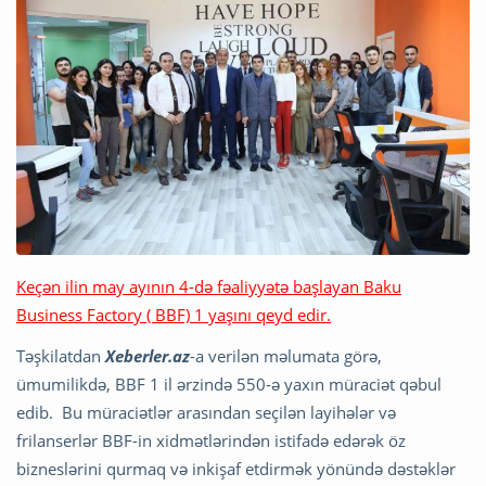
Keçən ilin may ayının 4-də fəaliyyətə başlayan Baku
Business Factory ( BBF) 1 yaşını qeyd edir.
Təşkilatdan
Xeberler.az
-a verilən məlumata görə,
ümumilikdə, BBF 1 il ərzində 550-ə yaxın müraciət qəbul
edib. Bu müraciətlər arasından seçilən layihələr və
frilanserlər BBF-in xidmətlərindən istifadə edərək öz
bizneslərini qurmaq və inkişaf etdirmək yönündə dəstəklər