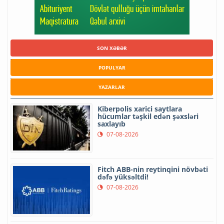
SON XƏBƏR
POPULYAR
YAZARLAR
Kiberpolis xarici saytlara
hücumlar təşkil edən şəxsləri
saxlayıb
07-08-2026
Fitch ABB-nin reytinqini növbəti
dəfə yüksəltdi!
07-08-2026