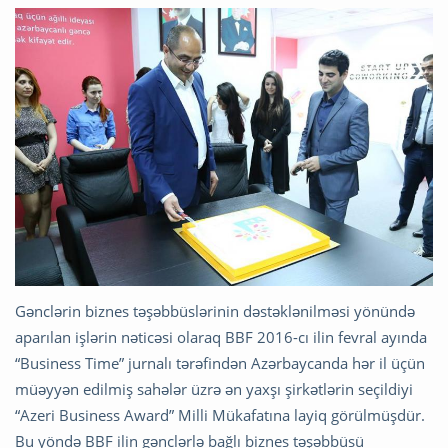
Gənclərin biznes təşəbbüslərinin dəstəklənilməsi yönündə
aparılan işlərin nəticəsi olaraq BBF 2016-cı ilin fevral ayında
“Business Time” jurnalı tərəfindən Azərbaycanda hər il üçün
müəyyən edilmiş sahələr üzrə ən yaxşı şirkətlərin seçildiyi
“Azeri Business Award” Milli Mükafatına layiq görülmüşdür.
Bu yöndə BBF ilin gənclərlə bağlı biznes təşəbbüsü