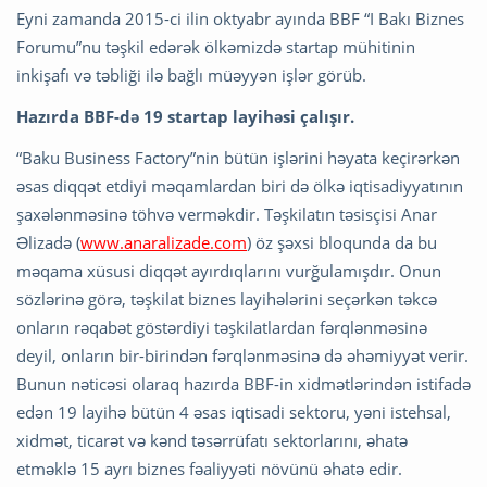
Eyni zamanda 2015-ci ilin oktyabr ayında BBF “I Bakı Biznes
Forumu”nu təşkil edərək ölkəmizdə startap mühitinin
inkişafı və təbliği ilə bağlı müəyyən işlər görüb.
Hazırda BBF-də 19 startap layihəsi çalışır.
“Baku Business Factory”nin bütün işlərini həyata keçirərkən
əsas diqqət etdiyi məqamlardan biri də ölkə iqtisadiyyatının
şaxələnməsinə töhvə verməkdir. Təşkilatın təsisçisi Anar
Əlizadə (
www.anaralizade.com
) öz şəxsi bloqunda da bu
məqama xüsusi diqqət ayırdıqlarını vurğulamışdır. Onun
sözlərinə görə, təşkilat biznes layihələrini seçərkən təkcə
onların rəqabət göstərdiyi təşkilatlardan fərqlənməsinə
deyil, onların bir-birindən fərqlənməsinə də əhəmiyyət verir.
Bunun nəticəsi olaraq hazırda BBF-in xidmətlərindən istifadə
edən 19 layihə bütün 4 əsas iqtisadi sektoru, yəni istehsal,
xidmət, ticarət və kənd təsərrüfatı sektorlarını, əhatə
etməklə 15 ayrı biznes fəaliyyəti növünü əhatə edir.