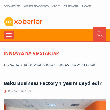
ANA SƏHİFƏ
LAYİHƏ HAQQINDA
ARXİV
XƏBƏRLƏR
ƏLAQƏ
İNNOVASİYA VƏ STARTAP
Ana Səhifə
RƏQƏMSAL DÜNYA
İNNOVASİYA VƏ STARTAP
Baku Business Factory 1 yaşını qeyd edir
04-05-2016
10:00