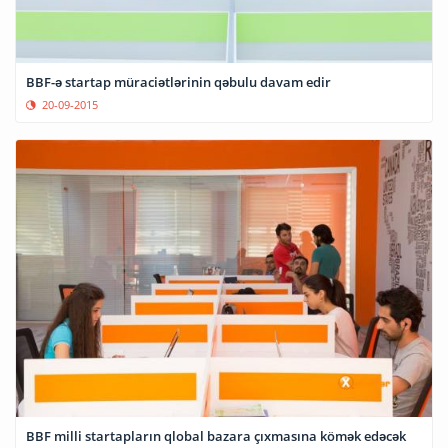
BBF-ə startap müraciətlərinin qəbulu davam edir
20-09-2015
BBF milli startapların qlobal bazara çıxmasına kömək edəcək