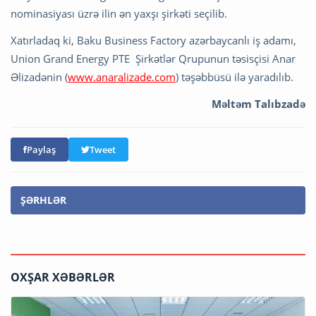
nominasiyası üzrə ilin ən yaxşı şirkəti seçilib.
Xatırladaq ki, Baku Business Factory azərbaycanlı iş adamı,
Union Grand Energy PTE Şirkətlər Qrupunun təsisçisi Anar
Əlizadənin (
www.anaralizade.com
) təşəbbüsü ilə yaradılıb.
Məltəm Talıbzadə
Paylaş
Tweet
ŞƏRHLƏR
OXŞAR XƏBƏRLƏR