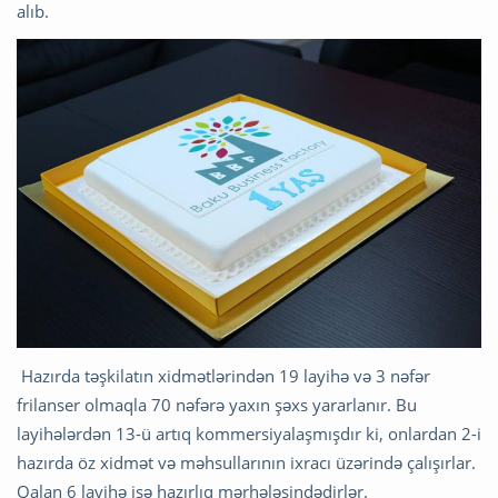
alıb.
Hazırda təşkilatın xidmətlərindən 19 layihə və 3 nəfər
frilanser olmaqla 70 nəfərə yaxın şəxs yararlanır. Bu
layihələrdən 13-ü artıq kommersiyalaşmışdır ki, onlardan 2-i
hazırda öz xidmət və məhsullarının ixracı üzərində çalışırlar.
Qalan 6 layihə isə hazırlıq mərhələsindədirlər.