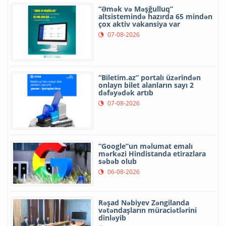
“Əmək və Məşğulluq”
altsistemində hazırda 65 mindən
çox aktiv vakansiya var
07-08-2026
“Biletim.az” portalı üzərindən
onlayn bilet alanların sayı 2
dəfəyədək artıb
07-08-2026
“Google”un məlumat emalı
mərkəzi Hindistanda etirazlara
səbəb olub
06-08-2026
Rəşad Nəbiyev Zəngilanda
vətəndaşların müraciətlərini
dinləyib