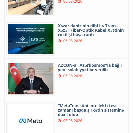
06-08-2026
Xəzər dənizinin dibi ilə Trans-
Xəzər Fiber-Optik Kabel Xəttinin
çəkilişi başa çatıb
06-08-2026
AZCON-a "Azərkosmos"la bağlı
yeni səlahiyyətlər verilib
06-08-2026
“Meta”nın süni intellekti test
zamanı başqa şirkətin sisteminə
daxil olub
06-08-2026