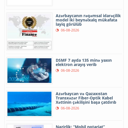
Azərbaycanın rəqəmsal idarəçilik
model iki beynəlxalq mükafata
layiq görülüb
06-08-2026
DSMF 7 ayda 135 minə yaxın
elektron arayış verib
06-08-2026
Azərbaycan və Qazaxıstan
Transxəzər Fiber-Optik Kabel
Xəttinin çəkilişini başa çatdırıb
06-08-2026
Nazirlik: “Mobil notariat”