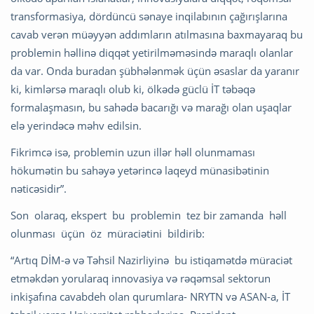
transformasiya, dördüncü sənaye inqilabının çağırışlarına
cavab verən müəyyən addımların atılmasına baxmayaraq bu
problemin həllinə diqqət yetirilməməsində maraqlı olanlar
da var. Onda buradan şübhələnmək üçün əsaslar da yaranır
ki, kimlərsə maraqlı olub ki, ölkədə güclü İT təbəqə
formalaşmasın, bu sahədə bacarığı və marağı olan uşaqlar
elə yerindəcə məhv edilsin.
Fikrimcə isə, problemin uzun illər həll olunmaması
hökumətin bu sahəyə yetərincə laqeyd münasibətinin
nəticəsidir”.
Son olaraq, ekspert bu problemin tez bir zamanda həll
olunması üçün öz müraciətini bildirib:
“Artıq DİM-ə və Təhsil Nazirliyinə bu istiqamətdə müraciət
etməkdən yorularaq innovasiya və rəqəmsal sektorun
inkişafına cavabdeh olan qurumlara- NRYTN və ASAN-a, İT