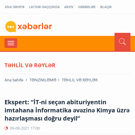
ANA SƏHİFƏ
LAYİHƏ HAQQINDA
ARXİV
XƏBƏRLƏR
ƏLAQƏ
TƏHLİL VƏ RƏYLƏR
Ana Səhifə
TƏNZİMLƏMƏ
TƏHLİL VƏ RƏYLƏR
Ekspert: “İT-ni seçən abituriyentin
imtahana İnformatika əvəzinə Kimya üzrə
hazırlaşması doğru deyil”
09-09-2021
17:00