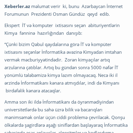
Xeberler.az
məlumat verir ki, bunu Azərbaycan İnternet
Forumunun Prezidenti Osman Gündüz qeyd edib.
Ekspert İT və komputer ixtisasını seçən abituriyentlərin
Kimya fənninə hazırlığından danışıb:
“Çünki bizim Qəbul qaydalarına görə İT və kompüter
ixtisasını seçənlər İnformatika əvəzinə Kimyadan imtahan
vermək məcburiyyətindədir. Zorən kimyaçılar artıq
arzularına çatıblar. Artıq bu gündən sonra 5000 nəfər İT
yönümlü tələbəmizə kimya lazım olmayacaq. Necə iki il
ərzində İnformatikanı kənara atmışdılar, indi də Kimyanı
birdəfəlik kənara atacaqlar.
Amma son iki ildə İnformatikanı da öyrənmədiyindən
universitetlərdə bu sahə üzrə bilik və bacarıqları
mənimsəmək onlar üçün ciddi problemə çevriləcək. Qonşu
ölkələrdə şagirdlərə aşağı siniflərdən başlayaraq İnformatika
sahəsində əsas anlayışlar, alqoritmlər və kodlaşdırma