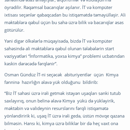
öyrədilir. Rəqəmsal bacarıqlar aşılanır. İT və kompüter
ixtisası seçənlər qabaqcadan bu istiqamətdə təmayülləşir. Ali
məktəblərə qəbul üçün bu sahə üzrə bilik və bacarıqlar əsas
götürülür.
Yəni digər ölkələrlə müqayisədə, bizdə İT və kompüter
sahəsində ali məktəblərə qəbul olunan tələbələrin start
vəziyyətləri “İnformatika, yoxsa kimya” problemi ucbatından
kəskin dərəcədə fərqlənir”.
Osman Gündüz İT-ni seçəcək abituriyentlər üçün Kimya
fənninə hazırlığın əlavə yük olduğunu bildirib:
“Biz İT sahəsi üzrə irəli getmək istəyən uşaqları sanki tutub
saxlayırıq, onun belinə əlavə Kimya yükü də yükləyirik,
məktəbin və valideynin resurslarını fərqli istiqamətə
yönləndiririk ki, uşaq İT üzrə irəli gedə, üstün mövqe qazana
bilməsin. Hansı ki, kimya üzrə biliklər bir də heç vaxt ona