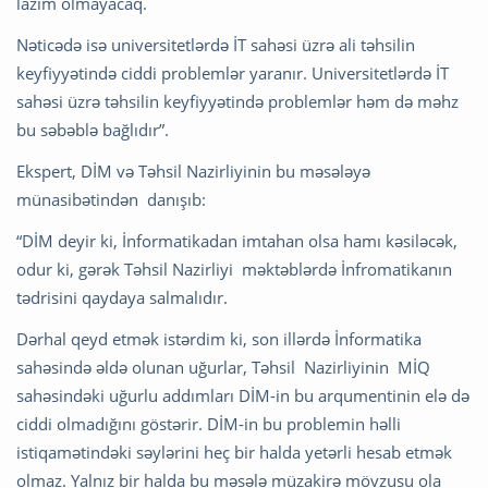
lazım olmayacaq.
Nəticədə isə universitetlərdə İT sahəsi üzrə ali təhsilin
keyfiyyətində ciddi problemlər yaranır. Universitetlərdə İT
sahəsi üzrə təhsilin keyfiyyətində problemlər həm də məhz
bu səbəblə bağlıdır”.
Ekspert, DİM və Təhsil Nazirliyinin bu məsələyə
münasibətindən danışıb:
“DİM deyir ki, İnformatikadan imtahan olsa hamı kəsiləcək,
odur ki, gərək Təhsil Nazirliyi məktəblərdə İnfromatikanın
tədrisini qaydaya salmalıdır.
Dərhal qeyd etmək istərdim ki, son illərdə İnformatika
sahəsində əldə olunan uğurlar, Təhsil Nazirliyinin MİQ
sahəsindəki uğurlu addımları DİM-in bu arqumentinin elə də
ciddi olmadığını göstərir. DİM-in bu problemin həlli
istiqamətindəki səylərini heç bir halda yetərli hesab etmək
olmaz. Yalnız bir halda bu məsələ müzakirə mövzusu ola