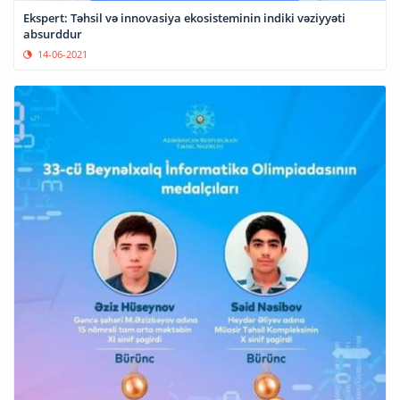
Ekspert: Təhsil və innovasiya ekosisteminin indiki vəziyyəti
absurddur
14-06-2021