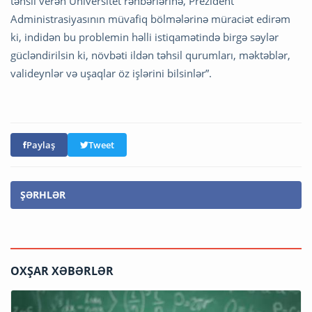
təhsil verən Universitet rəhbərlərinə, Prezident
Administrasiyasının müvafiq bölmələrinə müraciət edirəm
ki, indidən bu problemin həlli istiqamətində birgə səylər
gücləndirilsin ki, növbəti ildən təhsil qurumları, məktəblər,
valideynlər və uşaqlar öz işlərini bilsinlər”.
Paylaş
Tweet
ŞƏRHLƏR
OXŞAR XƏBƏRLƏR