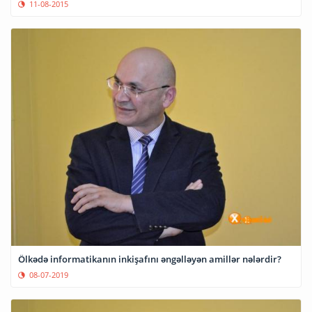
11-08-2015
Ölkədə informatikanın inkişafını əngəlləyən amillər nələrdir?
08-07-2019