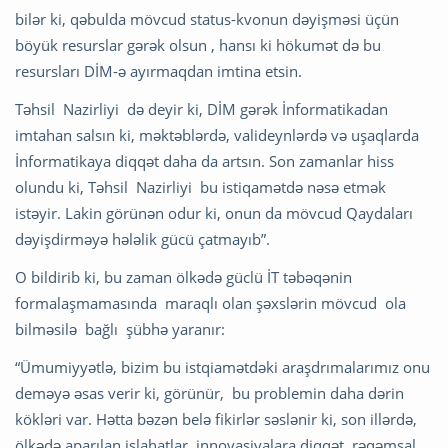
bilər ki, qəbulda mövcud status-kvonun dəyişməsi üçün
böyük resurslar gərək olsun , hansı ki hökumət də bu
resursları DİM-ə ayırmaqdan imtina etsin.
Təhsil Nazirliyi də deyir ki, DİM gərək İnformatikadan
imtahan salsın ki, məktəblərdə, valideynlərdə və uşaqlarda
İnformatikaya diqqət daha da artsın. Son zamanlar hiss
olundu ki, Təhsil Nazirliyi bu istiqamətdə nəsə etmək
istəyir. Lakin görünən odur ki, onun da mövcud Qaydaları
dəyişdirməyə hələlik gücü çatmayıb”.
O bildirib ki, bu zaman ölkədə güclü İT təbəqənin
formalaşmamasında maraqlı olan şəxslərin mövcud ola
bilməsilə bağlı şübhə yaranır:
“Ümumiyyətlə, bizim bu istqiamətdəki araşdrımalarımız onu
deməyə əsas verir ki, görünür, bu problemin daha dərin
kökləri var. Hətta bəzən belə fikirlər səslənir ki, son illərdə,
ölkədə aparılan islahatlar, innovasiyalara diqqət, rəqəmsal