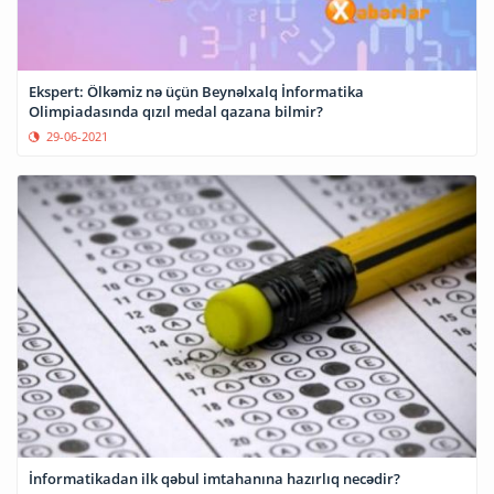
Ekspert: Ölkəmiz nə üçün Beynəlxalq İnformatika
Olimpiadasında qızıl medal qazana bilmir?
29-06-2021
İnformatikadan ilk qəbul imtahanına hazırlıq necədir?