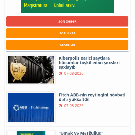
SON XƏBƏR
POPULYAR
YAZARLAR
Kiberpolis xarici saytlara
hücumlar təşkil edən şəxsləri
saxlayıb
07-08-2026
Fitch ABB-nin reytinqini növbəti
dəfə yüksəltdi!
07-08-2026
“Əmək və Məşğulluq”