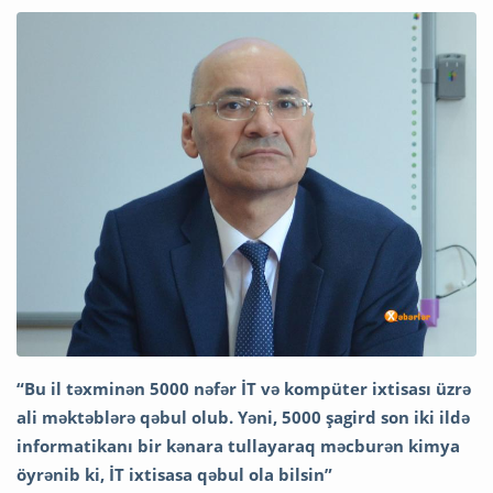
“Bu il təxminən 5000 nəfər İT və kompüter ixtisası üzrə
ali məktəblərə qəbul olub. Yəni, 5000 şagird son iki ildə
informatikanı bir kənara tullayaraq məcburən kimya
öyrənib ki, İT ixtisasa qəbul ola bilsin”