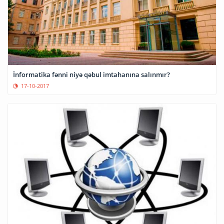
İnformatika fənni niyə qəbul imtahanına salınmır?
17-10-2017