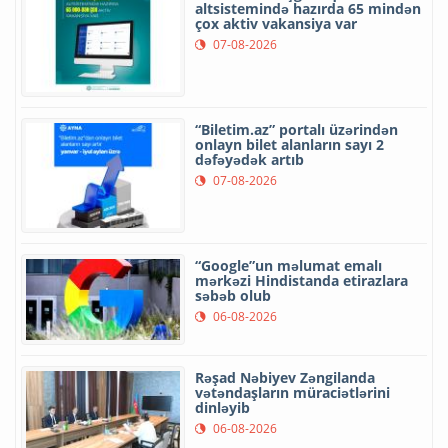
altsistemində hazırda 65 mindən
çox aktiv vakansiya var
07-08-2026
“Biletim.az” portalı üzərindən
onlayn bilet alanların sayı 2
dəfəyədək artıb
07-08-2026
“Google”un məlumat emalı
mərkəzi Hindistanda etirazlara
səbəb olub
06-08-2026
Rəşad Nəbiyev Zəngilanda
vətəndaşların müraciətlərini
dinləyib
06-08-2026