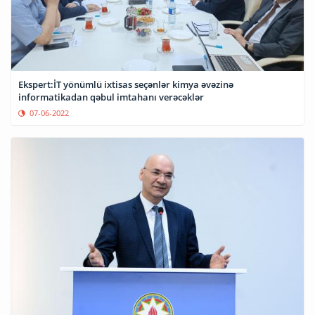
Ekspert:İT yönümlü ixtisas seçənlər kimya əvəzinə
informatikadan qəbul imtahanı verəcəklər
07-06-2022