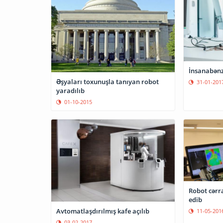
İnsanabənz
Əşyaları toxunuşla tanıyan robot
31-01-201
yaradılıb
01-10-2015
Robot cərra
edib
Avtomatlaşdırılmış kafe açılıb
11-05-201
03-02-2017