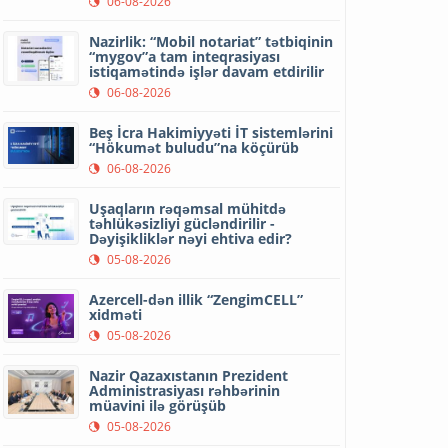
06-08-2026
Nazirlik: “Mobil notariat” tətbiqinin
“mygov”a tam inteqrasiyası
istiqamətində işlər davam etdirilir
06-08-2026
Beş İcra Hakimiyyəti İT sistemlərini
“Hökumət buludu”na köçürüb
06-08-2026
Uşaqların rəqəmsal mühitdə
təhlükəsizliyi gücləndirilir -
Dəyişikliklər nəyi ehtiva edir?
05-08-2026
Azercell-dən illik “ZengimCELL”
xidməti
05-08-2026
Nazir Qazaxıstanın Prezident
Administrasiyası rəhbərinin
müavini ilə görüşüb
05-08-2026