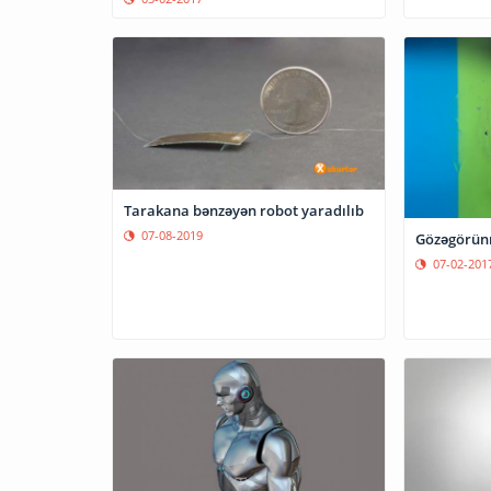
Tarakana bənzəyən robot yaradılıb
07-08-2019
Gözəgörünm
07-02-201