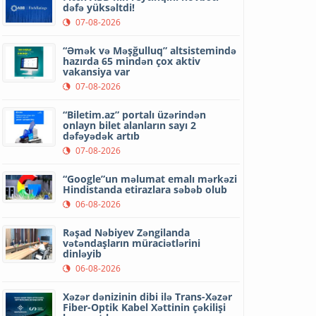
dəfə yüksəltdi!
07-08-2026
“Əmək və Məşğulluq” altsistemində
hazırda 65 mindən çox aktiv
vakansiya var
07-08-2026
“Biletim.az” portalı üzərindən
onlayn bilet alanların sayı 2
dəfəyədək artıb
07-08-2026
“Google”un məlumat emalı mərkəzi
Hindistanda etirazlara səbəb olub
06-08-2026
Rəşad Nəbiyev Zəngilanda
vətəndaşların müraciətlərini
dinləyib
06-08-2026
Xəzər dənizinin dibi ilə Trans-Xəzər
Fiber-Optik Kabel Xəttinin çəkilişi