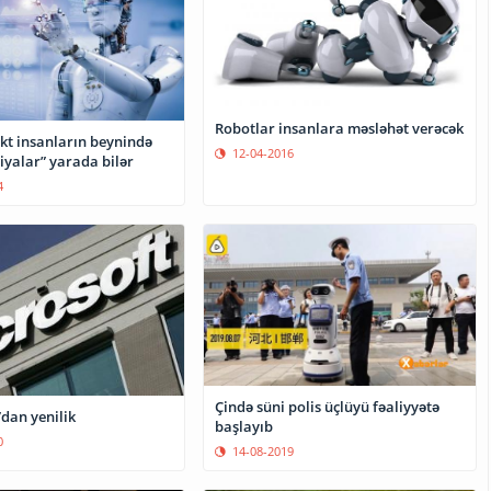
Robotlar insanlara məsləhət verəcək
ekt insanların beynində
12-04-2016
iyalar” yarada bilər
4
Çində süni polis üçlüyü fəaliyyətə
dan yenilik
başlayıb
0
14-08-2019