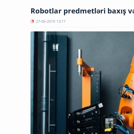
Robotlar predmetləri baxış 
27-06-2019
13:17