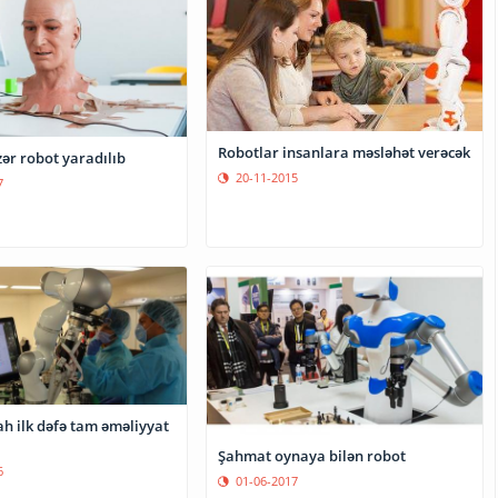
Robotlar insanlara məsləhət verəcək
ər robot yaradılıb
20-11-2015
7
h ilk dəfə tam əməliyyat
Şahmat oynaya bilən robot
6
01-06-2017