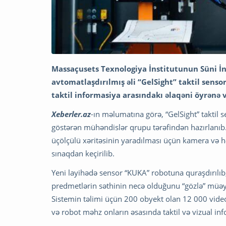
Massaçusets Texnologiya İnstitutunun Süni İnt
avtomatlaşdırılmış əli “GelSight” taktil sensoru
taktil informasiya arasındakı əlaqəni öyrənə və
Xeberler.az
-ın məlumatına görə, “GelSight” taktil 
göstərən mühəndislər qrupu tərəfindən hazırlanıb.
üçölçülü xəritəsinin yaradılması üçün kamera və həs
sınaqdan keçirilib.
Yeni layihədə sensor “KUKA” robotuna quraşdırılıb, s
predmetlərin səthinin necə olduğunu “gözlə” müəy
Sistemin təlimi üçün 200 obyekt olan 12 000 video
və robot məhz onların əsasında taktil və vizual inf