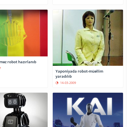
əz robot hazırlanıb
7
Yaponiyada robot-müəllim
yaradılıb
14-03-2009