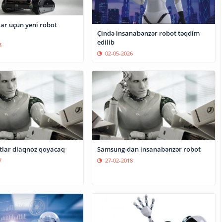
ar üçün yeni robot
Çində insanabənzər robot təqdim
edilib
8
02-05-2026
tlar diaqnoz qoyacaq
Samsung-dan insanabənzər robot
7
27-02-2018