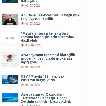
başa çatıb
06-08-2026
AZCON-a "Azərkosmos"la bağlı yeni
səlahiyyətlər verilib
06-08-2026
“Meta”nın süni intellekti test
zamanı başqa şirkətin sisteminə
daxil olub
06-08-2026
Azərbaycanın rəqəmsal idarəçilik
model iki beynəlxalq mükafata
layiq görülüb
06-08-2026
DSMF 7 ayda 135 minə yaxın
elektron arayış verib
06-08-2026
Azərbaycan və Qazaxıstan
Transxəzər Fiber-Optik Kabel
Xəttinin çəkilişini başa çatdırıb