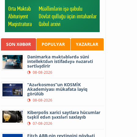
SON XƏBƏR
POPULYAR
YAZARLAR
Danimarka məktəblərdə süni
intellektdən istifadəyə nəzarəti
sərtləşdirir
08-08-2026
“Azərkosmos”un KOSMİK
Akademiyası mükafata layiq
görülüb
08-08-2026
Kiberpolis xarici saytlara hücumlar
təşkil edən şəxsləri saxlayıb
07-08-2026
Fitch ABB-nin reytinqini növbəti