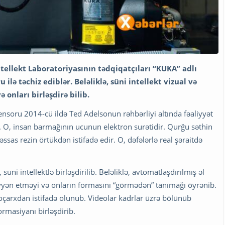
ellekt Laboratoriyasının tədqiqatçıları “KUKA” adlı
 ilə təchiz ediblər. Beləliklə, süni intellekt vizual və
 onları birləşdirə bilib.
sensoru 2014-cü ildə Ted Adelsonun rəhbərliyi altında fəaliyyət
 O, insan barmağının ucunun elektron surətidir. Qurğu səthin
sas rezin örtükdən istifadə edir. O, dəfələrlə real şəraitdə
üni intellektlə birləşdirilib. Beləliklə, avtomatlaşdırılmış əl
yən etməyi və onların formasını “görmədən” tanımağı öyrənib.
çarxdan istifadə olunub. Videolar kadrlar üzrə bölünüb
ormasiyanı birləşdirib.