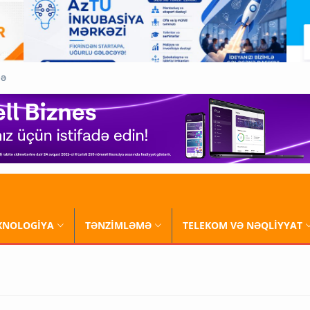
QƏ
XNOLOGİYA
TƏNZİMLƏMƏ
TELEKOM VƏ NƏQLİYYAT