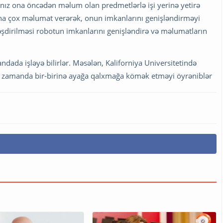
lnız ona öncədən məlum olan predmetlərlə işi yerinə yetirə
 daha çox məlumat verərək, onun imkanlarını genişləndirməyi
ləşdirilməsi robotun imkanlarını genişləndirə və məlumatların
ndada işləyə bilirlər. Məsələn, Kaliforniya Universitetində
ın zamanda bir-birinə ayağa qalxmağa kömək etməyi öyrəniblər