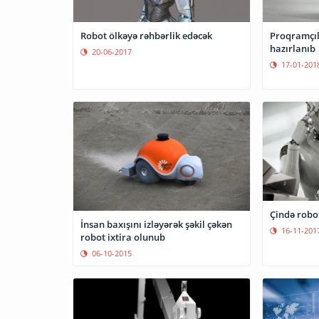
Robot ölkəyə rəhbərlik edəcək
Proqramçıl
hazırlanıb
20-06-2017
17-01-201
Çində robo
İnsan baxışını izləyərək şəkil çəkən
16-11-201
robot ixtira olunub
06-10-2015