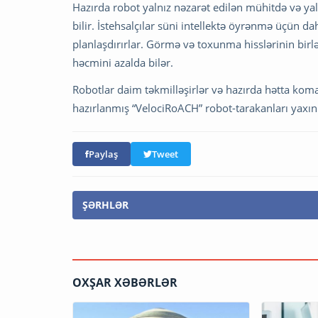
Hazırda robot yalnız nəzarət edilən mühitdə və ya
bilir. İstehsalçılar süni intellektə öyrənmə üçün
planlaşdırırlar. Görmə və toxunma hisslərinin bir
həcmini azalda bilər.
Robotlar daim təkmilləşirlər və hazırda hətta koma
hazırlanmış “VelociRoACH” robot-tarakanları yax
Paylaş
Tweet
ŞƏRHLƏR
OXŞAR XƏBƏRLƏR