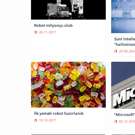
Robot milyonçu olub
28-11-2017
Süni intell
“hallüsinas
25-09-202
İlk yeməli robot hazırlanıb
“Microsoft”
10-10-2017
02-12-201