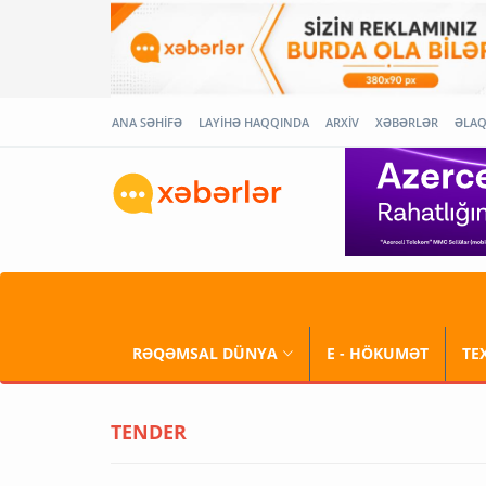
ANA SƏHİFƏ
LAYİHƏ HAQQINDA
ARXİV
XƏBƏRLƏR
ƏLA
RƏQƏMSAL DÜNYA
E - HÖKUMƏT
TE
TENDER