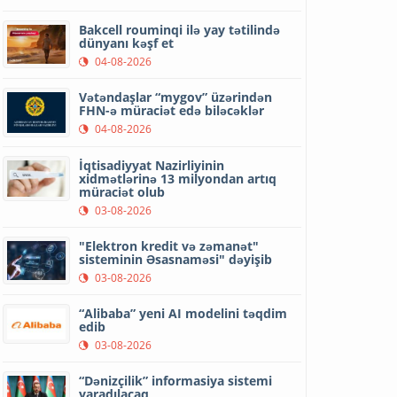
Bakcell rouminqi ilə yay tətilində
dünyanı kəşf et
04-08-2026
Vətəndaşlar “mygov” üzərindən
FHN-ə müraciət edə biləcəklər
04-08-2026
İqtisadiyyat Nazirliyinin
xidmətlərinə 13 milyondan artıq
müraciət olub
03-08-2026
"Elektron kredit və zəmanət"
sisteminin Əsasnaməsi" dəyişib
03-08-2026
“Alibaba” yeni AI modelini təqdim
edib
03-08-2026
“Dənizçilik” informasiya sistemi
yaradılacaq