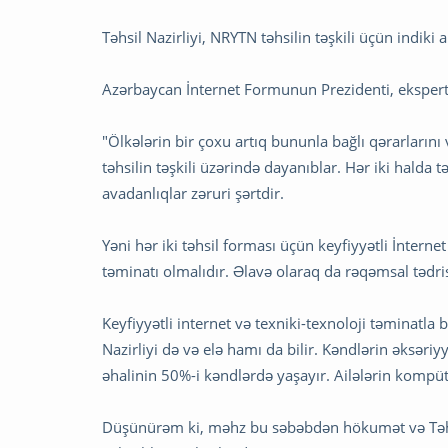
Təhsil Nazirliyi, NRYTN təhsilin təşkili üçün indiki 
Azərbaycan İnternet Formunun Prezidenti, ekspert
"Ölkələrin bir çoxu artıq bununla bağlı qərarlarını
təhsilin təşkili üzərində dayanıblar. Hər iki halda t
avadanlıqlar zəruri şərtdir.
Yəni hər iki təhsil forması üçün keyfiyyətli İnterne
təminatı olmalıdır. Əlavə olaraq da rəqəmsal tədris
Keyfiyyətli internet və texniki-texnoloji təminatla
Nazirliyi də və elə hamı da bilir. Kəndlərin əksəriy
əhalinin 50%-i kəndlərdə yaşayır. Ailələrin kompüte
Düşünürəm ki, məhz bu səbəbdən hökumət və Təhsil N