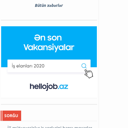
Bütün xəbərlər
SORĞU
İT mütəxəssislər iş yerlərini hansı meyarlar