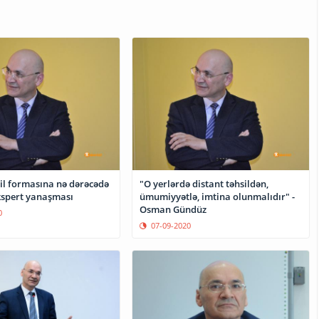
sil formasına nə dərəcədə
"O yerlərdə distant təhsildən,
Ekspert yanaşması
ümumiyyətlə, imtina olunmalıdır" -
Osman Gündüz
0
07-09-2020