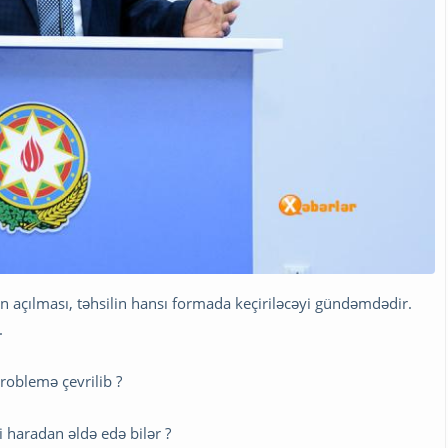
nin açılması, təhsilin hansı formada keçiriləcəyi gündəmdədir.
.
problemə çevrilib ?
i haradan əldə edə bilər ?