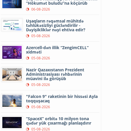
“Hökumət buludu”na köçürüb
06-08-2026
Uşaqların rəqəmsal mühitdə
təhlükəsizliyi gücləndirilir -
Dəyişikliklər nəyi ehtiva edir?
05-08-2026
Azercell-dən illik “ZengimCELL”
xidməti
05-08-2026
Nazir Qazaxıstanın Prezident
Administrasiyası rəhbərinin
müavini ilə görüşüb
05-08-2026
"Falcon 9" raketinin bir hissəsi Ayla
toqquşacaq
05-08-2026
“SpaceX” orbitə 10 milyon tona
qədər yük çıxarmağı planlaşdırır
05-08-2026