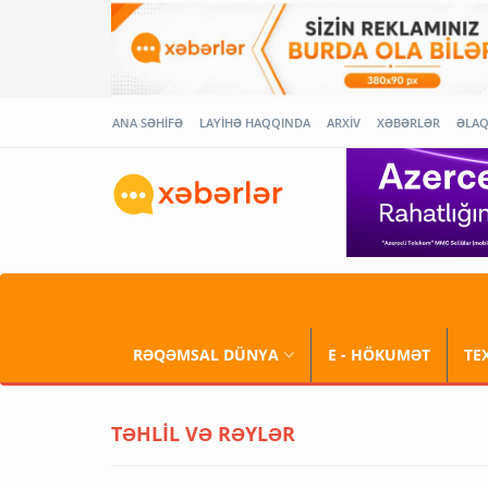
ANA SƏHİFƏ
LAYİHƏ HAQQINDA
ARXİV
XƏBƏRLƏR
ƏLA
RƏQƏMSAL DÜNYA
E - HÖKUMƏT
TE
TƏHLİL VƏ RƏYLƏR