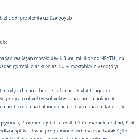
bizi ciddi problemlə üz-üzə qoyub
rüb:
lmadan reallaşan məsələ deyil. Bunu təklikdə nə NRYTN , nə
tikadan görmək olar ki ən azı 50 % məktəblərin yerləşdiyi
, 0.5 milyard manat büdcəsi olan bir Dövlət Proqramı
. Bu proqram obyektiv-subyektiv səbəblərdən hökumət
a problem də həll olunmadan qaldı və daha da dərinləşdi.
yıtmalı, Proqramı update etməli, bütün maraqlı tərəfləri, özəl
Kəndlərə optika” dövlət proqramını hazırlamalı və dəstək üçün
 genişzolaqlı internet infrastrukturunun qurulması