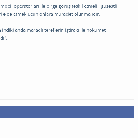
 mobil operatorları ilə birgə görüş təşkil etməli , güzəştli
əri əldə etmək üçün onlara müraciət olunmalıdır.
n indiki anda maraqlı tərəflərin iştirakı ilə hökumət
dı".