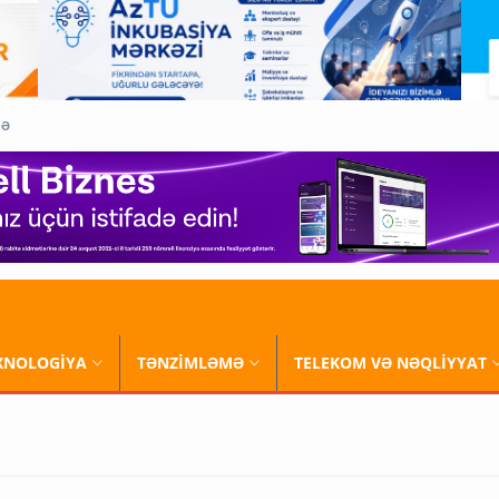
QƏ
XNOLOGİYA
TƏNZİMLƏMƏ
TELEKOM VƏ NƏQLİYYAT