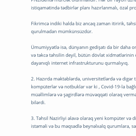
istiqamətində tədbirlər planı hazırlanmalı, özəl pr
Fikrimcə indiki halda biz ancaq zaman itiririk, təhsi
qurulmadan mümkünsüzdür.
Ümumiyyətlə isə, dünyanın gedişatı da bir daha onu 
və təkcə təhsilin deyil, bütün dövlət xidmətlərinin
dayanıqlı internet infrastrukturunu qurmalıyıq.
2. Hazırda məktəblərdə, universitetlərdə və digər 
kompüterlər və notbuklar var ki , Covid-19-la bağlı
müəllimlərə və şagirdlərə müvəqqəti olaraq verm
bilərdi.
3. Təhsil Nazirliyi əlavə olaraq yeni kompüter və
istəməli və bu məqsədlə beynəlxalq qurumlara, səfi