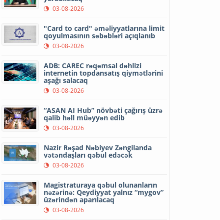
03-08-2026
"Card to card" əməliyyatlarına limit
qoyulmasının səbəbləri açıqlanıb
03-08-2026
ADB: CAREC rəqəmsal dəhlizi
internetin topdansatış qiymətlərini
aşağı salacaq
03-08-2026
“ASAN AI Hub” növbəti çağırış üzrə
qalib həll müəyyən edib
03-08-2026
Nazir Rəşad Nəbiyev Zəngilanda
vətəndaşları qəbul edəcək
03-08-2026
Magistraturaya qəbul olunanların
nəzərinə: Qeydiyyat yalnız “mygov”
üzərindən aparılacaq
03-08-2026