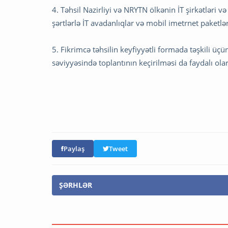
4. Təhsil Nazirliyi və NRYTN ölkənin İT şirkətləri və
şərtlərlə İT avadanlıqlar və mobil imetrnet paketl
5. Fikrimcə təhsilin keyfiyyətli formada təşkili üçü
səviyyəsində toplantının keçirilməsi da faydalı olar
Paylaş
Tweet
ŞƏRHLƏR