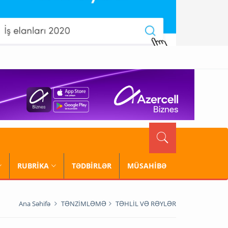
RUBRİKA
TƏDBİRLƏR
MÜSAHİBƏ
Ana Səhifə
TƏNZİMLƏMƏ
TƏHLİL VƏ RƏYLƏR