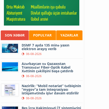
SON XƏBƏR
POPULYAR
YAZARLAR
DSMF 7 ayda 135 minə yaxın
elektron arayış verib
06-08-2026
Azərbaycan və Qazaxıstan
Transxəzər Fiber-Optik Kabel
Xəttinin çəkilişini başa çatdırıb
06-08-2026
Nazirlik: “Mobil notariat” tətbiqinin
“mygov”a tam inteqrasiyası
istiqamətində işlər davam etdirilir
06-08-2026
Beş İcra Hakimiyyəti İT sistemlərini