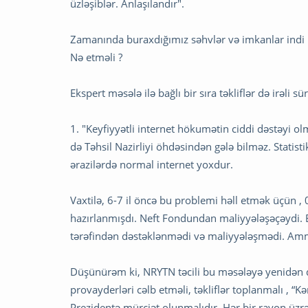
üzləşiblər. Anlaşılandır".
Zamanında buraxdığımız səhvlər və imkanlar indi 
Nə etməli ?
Ekspert məsələ ilə bağlı bir sıra təkliflər də irəli sü
1. "Keyfiyyətli internet hökumətin ciddi dəstəyi o
də Təhsil Nazirliyi öhdəsindən gələ bilməz. Statis
ərazilərdə normal internet yoxdur.
Vaxtilə, 6-7 il öncə bu problemi həll etmək üçün 
hazırlanmışdı. Neft Fondundan maliyyələşəçəydi
tərəfindən dəstəklənmədi və maliyyələşmədi. Amm
Düşünürəm ki, NRYTN təcili bu məsələyə yenidən qa
provayderləri cəlb etməli, təkliflər toplanmalı , “
Prezidentə mürciət olunmalıdır. Hər bir rayon üzrə