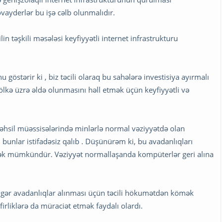
ovayderlər bu işə cəlb olunmalıdır.
lin təşkili məsələsi keyfiyyətli internet infrastrukturu
göstərir ki , biz təcili olaraq bu sahələrə investisiya ayırmalı
 ölkə üzrə əldə olunmasını həll etmək üçün keyfiyyətli və
təhsil müəssisələrində minlərlə normal vəziyyətdə olan
 bunlar istifadəsiz qalıb . Düşünürəm ki, bu avadanlıqları
ək mümkündür. Vəziyyət normallaşanda kompüterlər geri alına
 digər avadanlıqlar alınması üçün təcili hökumətdən kömək
rliklərə da müraciət etmək faydalı olardı.