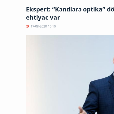
Ekspert: “Kəndlərə optika” d
ehtiyac var
17-08-2020
16:10