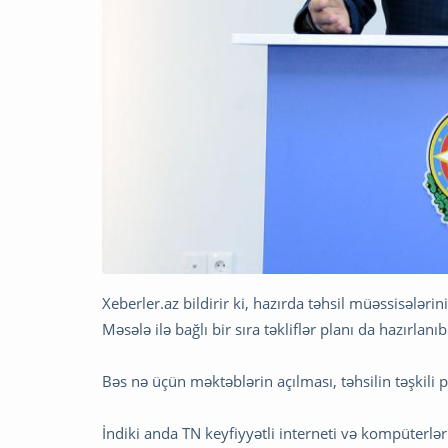
Xeberler.az bildirir ki, hazırda təhsil müəssisələri
Məsələ ilə bağlı bir sıra təkliflər planı da hazırlanıb
Bəs nə üçün məktəblərin açılması, təhsilin təşkili 
İndiki anda TN keyfiyyətli interneti və kompüterlər