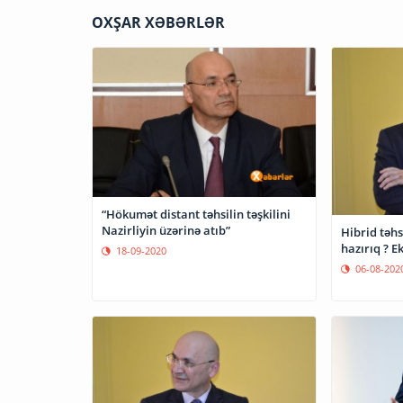
OXŞAR XƏBƏRLƏR
“Hökumət distant təhsilin təşkilini
Nazirliyin üzərinə atıb”
Hibrid təh
hazırıq ? 
18-09-2020
06-08-202