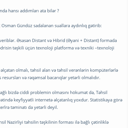
anda hansı addımları ata bilər ?
 Osman Gündüz sadalanan suallara aydınlıq gətirib:
 veriblər. Əsasən Distant və Hibrid (Əyani + Distant) formada
ədrisin təşkili üçün texnoloji platforma və texniki –texnoloji
t əlçatan olmalı, təhsil alan və təhsil verənlərin kompüterlərlə
 resursları və rəqəmsal bacarıqlar yetərli olmalıdır.
 bağlı bizdə ciddi problemin olmasını hökumət də, Təhsil
yətində keyfiyyətli internetə əlçatanlıq yoxdur. Statistikaya görə
rlrə təminatı da yetərli deyil.
azirliyi təhsilin təşkilinin forması ilə bağlı çətinliklə