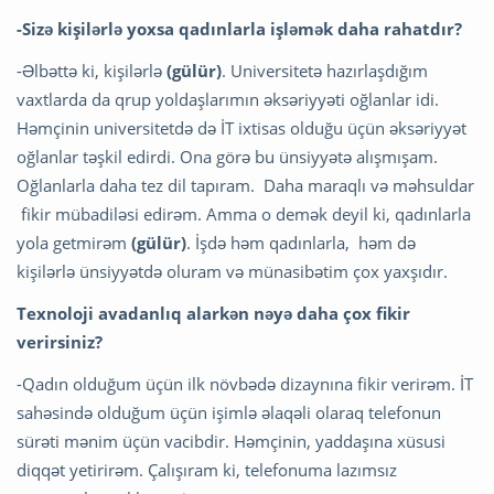
-Sizə kişilərlə yoxsa qadınlarla işləmək daha rahatdır?
-Əlbəttə ki, kişilərlə
(gülür)
. Universitetə hazırlaşdığım
vaxtlarda da qrup yoldaşlarımın əksəriyyəti oğlanlar idi.
Həmçinin universitetdə də İT ixtisas olduğu üçün əksəriyyət
oğlanlar təşkil edirdi. Ona görə bu ünsiyyətə alışmışam.
Oğlanlarla daha tez dil tapıram. Daha maraqlı və məhsuldar
fikir mübadiləsi edirəm. Amma o demək deyil ki, qadınlarla
yola getmirəm
(gülür)
. İşdə həm qadınlarla, həm də
kişilərlə ünsiyyətdə oluram və münasibətim çox yaxşıdır.
Texnoloji avadanlıq alarkən nəyə daha çox fikir
verirsiniz?
-Qadın olduğum üçün ilk növbədə dizaynına fikir verirəm. İT
sahəsində olduğum üçün işimlə əlaqəli olaraq telefonun
sürəti mənim üçün vacibdir. Həmçinin, yaddaşına xüsusi
diqqət yetirirəm. Çalışıram ki, telefonuma lazımsız