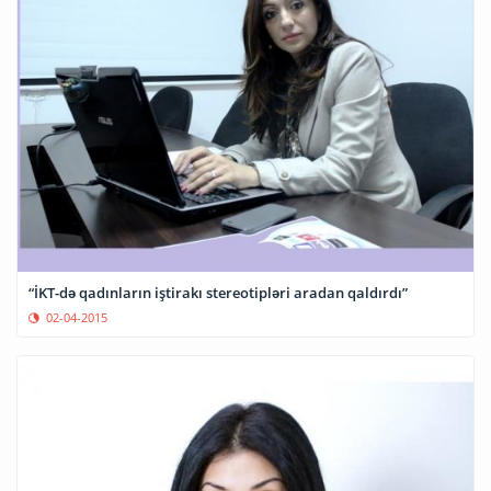
“İKT-də qadınların iştirakı stereotipləri aradan qaldırdı”
02-04-2015