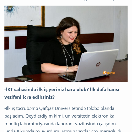
-İKT sahəsində ilk iş yeriniz hara olub? İlk dəfə hansı
vəzifəni icra edibsiniz?
-İlk iş təcrübəmə Qafqaz Universitetində tələbə olanda
başladım. Qeyd etdiyim kimi, universitetin elektronika
məntiq laboratoriyasında laborant vəzifəsində çalışdım.
Onda II kursda oxuyurdum. Həmin vaxtlar çox maraqlı idi.