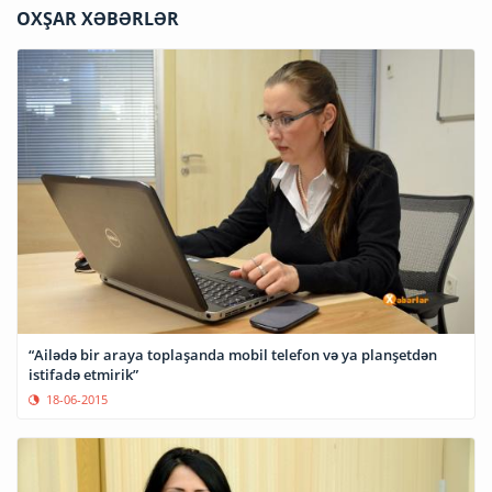
OXŞAR XƏBƏRLƏR
“Ailədə bir araya toplaşanda mobil telefon və ya planşetdən
istifadə etmirik”
18-06-2015