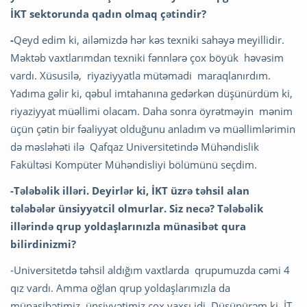
İKT sektorunda qadın olmaq çətindir?
-
Qeyd edim ki,
ailəmizdə hər kəs texniki sahəyə meyillidir.
Məktəb vaxtlarımdan texniki fənnlərə çox böyük həvəsim
vardı. Xüsusilə, riyaziyyatla mütəmadi maraqlanırdım.
Yadıma gəlir ki, qəbul imtahanına gedərkən düşünürdüm ki,
riyaziyyat müəllimi olacam. Daha sonra öyrətməyin mənim
üçün çətin bir fəaliyyət olduğunu anladım və müəllimlərimin
də məsləhəti ilə Qafqaz Universitetində Mühəndislik
Fakültəsi Kompüter Mühəndisliyi bölümünü seçdim.
-Tələbəlik illəri. Deyirlər ki, İKT üzrə təhsil alan
tələbələr ünsiyyətcil olmurlar. Siz necə? Tələbəlik
illərində qrup yoldaşlarınızla münasibət qura
bilirdinizmi?
-Universitetdə təhsil aldığım vaxtlarda qrupumuzda cəmi 4
qız vardı. Amma oğlan qrup yoldaşlarımızla da
münasibətimiz, ünsiyyətimiz çox yaxşı idi. Düşünürəm ki, İT