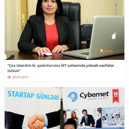
“Çox istərdim ki, qadınlarımız İKT sahəsində yüksək vəzifələr
tutsun”
29-07-2015