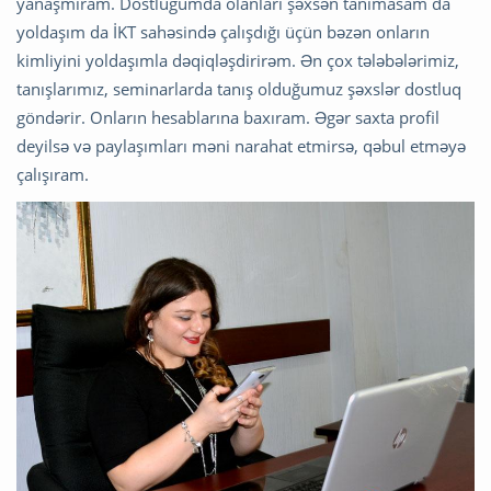
yanaşmıram. Dostluğumda olanları şəxsən tanımasam da
yoldaşım da İKT sahəsində çalışdığı üçün bəzən onların
kimliyini yoldaşımla dəqiqləşdirirəm. Ən çox tələbələrimiz,
tanışlarımız, seminarlarda tanış olduğumuz şəxslər dostluq
göndərir. Onların hesablarına baxıram. Əgər saxta profil
deyilsə və paylaşımları məni narahat etmirsə, qəbul etməyə
çalışıram.