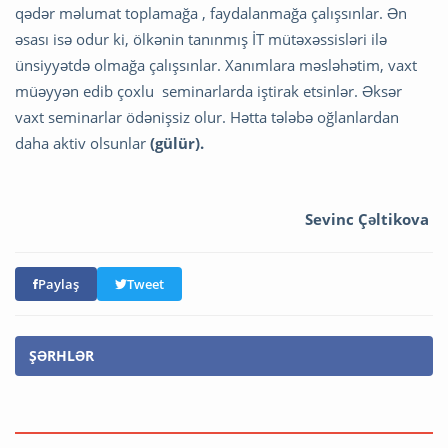
qədər məlumat toplamağa , faydalanmağa çalışsınlar. Ən
əsası isə odur ki, ölkənin tanınmış İT mütəxəssisləri ilə
ünsiyyətdə olmağa çalışsınlar. Xanımlara məsləhətim, vaxt
müəyyən edib çoxlu seminarlarda iştirak etsinlər. Əksər
vaxt seminarlar ödənişsiz olur. Hətta tələbə oğlanlardan
daha aktiv olsunlar
(gülür).
Sevinc Çəltikova
Paylaş
Tweet
ŞƏRHLƏR