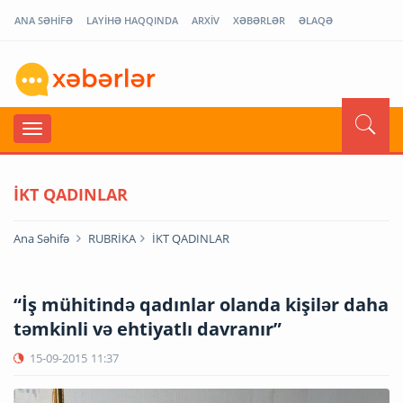
ANA SƏHİFƏ
LAYİHƏ HAQQINDA
ARXİV
XƏBƏRLƏR
ƏLAQƏ
İKT QADINLAR
Ana Səhifə
RUBRİKA
İKT QADINLAR
“İş mühitində qadınlar olanda kişilər daha
təmkinli və ehtiyatlı davranır”
15-09-2015
11:37