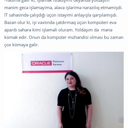
mənim gecə işləməyimə, əlavə işlərimə narazılıq etməmişdi.
İT sahəsində çalışdığı üçün istəyimi anlayışla qarşılamışdı.
Bəzən olur ki, işi vaxtında çatdırmaq üçün kompüteri evə
aparıb səhərə kimi işləməli oluram. Yoldaşım da mənə
kömək edir. Onun da kompüter mühəndisi olması bu zaman
çox köməyə gəlir.