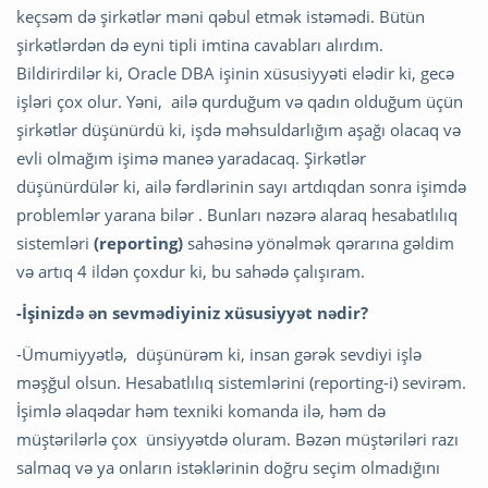
keçsəm də şirkətlər məni qəbul etmək istəmədi. Bütün
şirkətlərdən də eyni tipli imtina cavabları alırdım.
Bildirirdilər ki, Oracle DBA işinin xüsusiyyəti elədir ki, gecə
işləri çox olur. Yəni, ailə qurduğum və qadın olduğum üçün
şirkətlər düşünürdü ki, işdə məhsuldarlığım aşağı olacaq və
evli olmağım işimə maneə yaradacaq. Şirkətlər
düşünürdülər ki, ailə fərdlərinin sayı artdıqdan sonra işimdə
problemlər yarana bilər . Bunları nəzərə alaraq hesabatlılıq
sistemləri
(reporting)
sahəsinə yönəlmək qərarına gəldim
və artıq 4 ildən çoxdur ki, bu sahədə çalışıram.
-İşinizdə ən sevmədiyiniz xüsusiyyət nədir?
-Ümumiyyətlə, düşünürəm ki, insan gərək sevdiyi işlə
məşğul olsun. Hesabatlılıq sistemlərini (reporting-i) sevirəm.
İşimlə əlaqədar həm texniki komanda ilə, həm də
müştərilərlə çox ünsiyyətdə oluram. Bəzən müştəriləri razı
salmaq və ya onların istəklərinin doğru seçim olmadığını