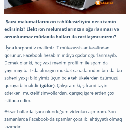
-Şəxsi məlumatlarınızın təhlükəsizliyini necə təmin
edirsiniz? Elektron məlumatlarınızın oğurlanması və
arzuolunmaz müdaxilə halları ilə rastlaşmısınızmı?
-İşdə korporativ mailimiz İT mütəxəssislər tərəfindən
qorunur. Facebook hesabım indiyə qədər oğurlanmayıb.
Demək olar ki, heç vaxt mənim profilim ilə spam da
yayılmayıb. İT-də olmağın müsbət cəhətlərindən biri də bu
sahəni yaxşı bildiyimiz üçün belə təhlükələrdən özümüzü
qoruya bilməkdir
(gülür)
. Çalışıram ki, şifrəmi təyin
edərkən müxtəlif simvollardan, qarışıq işarələrdən çox
istifadə edim.
Əksər hallarda işarə olunduğum videoları açmıram. Son
zamanlarda Facebook-da spamlar çoxalıb, ehtiyyatlı olmaq
lazımdır.