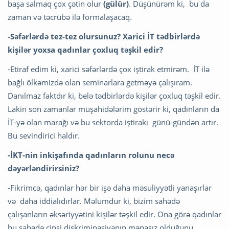
başa salmaq çox çətin olur
(gülür)
. Düşünürəm ki, bu da
zaman və təcrübə ilə formalaşacaq.
-Səfərlərdə tez-tez olursunuz? Xarici İT tədbirlərdə
kişilər yoxsa qadınlar çoxluq təşkil edir?
-Etiraf edim ki, xarici səfərlərdə çox iştirak etmirəm. İT ilə
bağlı ölkəmizdə olan seminarlara getməyə çalışıram.
Danılmaz faktdır ki, belə tədbirlərdə kişilər çoxluq təşkil edir.
Lakin son zamanlar müşahidələrim göstərir ki, qadınların da
İT-yə olan marağı və bu sektorda iştirakı günü-gündən artır.
Bu sevindirici haldır.
-İKT-nin inkişafında qadınların rolunu necə
dəyərləndirirsiniz?
-Fikrimcə, qadınlar hər bir işə daha məsuliyyətli yanaşırlar
və daha iddialıdırlar. Məlumdur ki, bizim sahədə
çalışanların əksəriyyətini kişilər təşkil edir. Ona görə qadınlar
bu sahədə cinsi diskriminasiyanın mənasız olduğunu