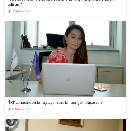
edirəm”
12-06-2015
“İKT sahəsindən bir ay ayrılsan, bir əsr geri düşərsən”
03-07-2015