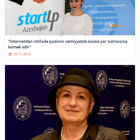
“İnternetdən istifadə qadının cəmiyyətdə özünə yer tutmasına
kömək edir”
19-11-2015