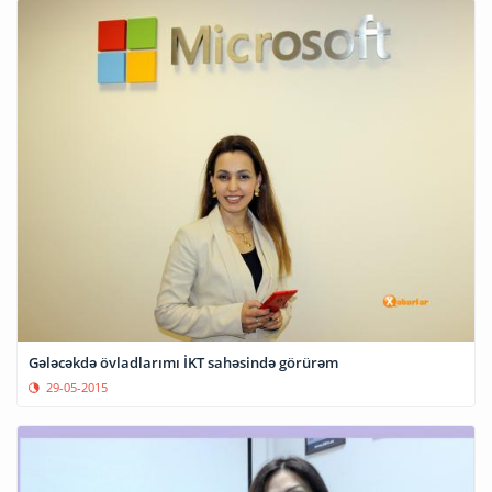
Gələcəkdə övladlarımı İKT sahəsində görürəm
29-05-2015