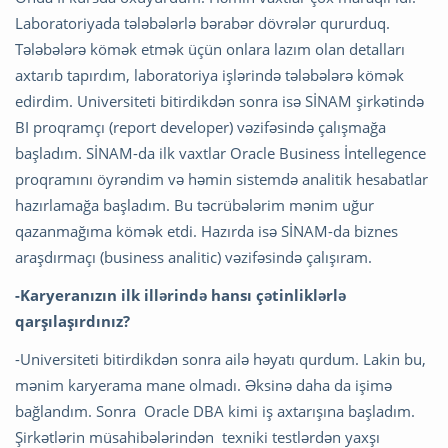
Laboratoriyada tələbələrlə bərabər dövrələr qururduq.
Tələbələrə kömək etmək üçün onlara lazım olan detalları
axtarıb tapırdım, laboratoriya işlərində tələbələrə kömək
edirdim. Universiteti bitirdikdən sonra isə SİNAM şirkətində
BI proqramçı (report developer) vəzifəsində çalışmağa
başladım. SİNAM-da ilk vaxtlar Oracle Business İntellegence
proqramını öyrəndim və həmin sistemdə analitik hesabatlar
hazırlamağa başladım. Bu təcrübələrim mənim uğur
qazanmağıma kömək etdi. Hazırda isə SİNAM-da biznes
araşdırmaçı (business analitic) vəzifəsində çalışıram.
-Karyeranızın ilk illərində hansı çətinliklərlə
qarşılaşırdınız?
-Universiteti bitirdikdən sonra ailə həyatı qurdum. Lakin bu,
mənim karyerama mane olmadı. Əksinə daha da işimə
bağlandım. Sonra Oracle DBA kimi iş axtarışına başladım.
Şirkətlərin müsahibələrindən texniki testlərdən yaxşı