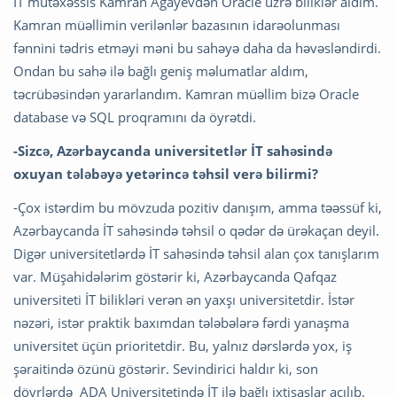
İT mütəxəssis Kamran Ağayevdən Oracle üzrə biliklər aldım.
Kamran müəllimin verilənlər bazasının idarəolunması
fənnini tədris etməyi məni bu sahəyə daha da həvəsləndirdi.
Ondan bu sahə ilə bağlı geniş məlumatlar aldım,
təcrübəsindən yararlandım. Kamran müəllim bizə Oracle
database və SQL proqramını da öyrətdi.
-Sizcə, Azərbaycanda universitetlər İT sahəsində
oxuyan tələbəyə yetərincə təhsil verə bilirmi?
-Çox istərdim bu mövzuda pozitiv danışım, amma təəssüf ki,
Azərbaycanda İT sahəsində təhsil o qədər də ürəkaçan deyil.
Digər universitetlərdə İT sahəsində təhsil alan çox tanışlarım
var. Müşahidələrim göstərir ki, Azərbaycanda Qafqaz
universiteti İT bilikləri verən ən yaxşı universitetdir. İstər
nəzəri, istər praktik baxımdan tələbələrə fərdi yanaşma
universitet üçün prioritetdir. Bu, yalnız dərslərdə yox, iş
şəraitində özünü göstərir. Sevindirici haldır ki, son
dövrlərdə ADA Universitetində İT ilə bağlı ixtisaslar açılıb.