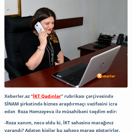
Xeberler.az “
İKT Qadınlar
” rubrikası çərçivəsində
SİNAM şirkətində biznes araşdırmaçı vəzifəsini icra
edən Roza Həmzəyeva ilə müsahibəni təqdim edir:
-Roza xanım, necə oldu ki, İKT sahəsinə marağınız
yarandı? Adətən kişilər bu sahəyə maraq göstərirlər.