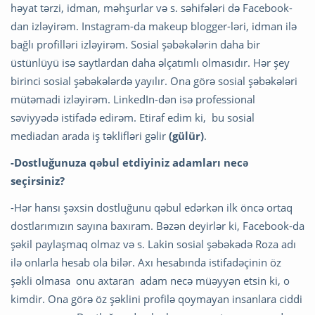
həyat tərzi, idman, məhşurlar və s. səhifələri də Facebook-
dan izləyirəm. Instagram-da makeup blogger-ləri, idman ilə
bağlı profilləri izləyirəm. Sosial şəbəkələrin daha bir
üstünlüyü isə saytlardan daha əlçatımlı olmasıdır. Hər şey
birinci sosial şəbəkələrdə yayılır. Ona görə sosial şəbəkələri
mütəmadi izləyirəm. LinkedIn-dən isə professional
səviyyədə istifadə edirəm. Etiraf edim ki, bu sosial
mediadan arada iş təklifləri gəlir
(gülür)
.
-Dostluğunuza qəbul etdiyiniz adamları necə
seçirsiniz?
-Hər hansı şəxsin dostluğunu qəbul edərkən ilk öncə ortaq
dostlarımızın sayına baxıram. Bəzən deyirlər ki, Facebook-da
şəkil paylaşmaq olmaz və s. Lakin sosial şəbəkədə Roza adı
ilə onlarla hesab ola bilər. Axı hesabında istifadəçinin öz
şəkli olmasa onu axtaran adam necə müəyyən etsin ki, o
kimdir. Ona görə öz şəklini profilə qoymayan insanlara ciddi