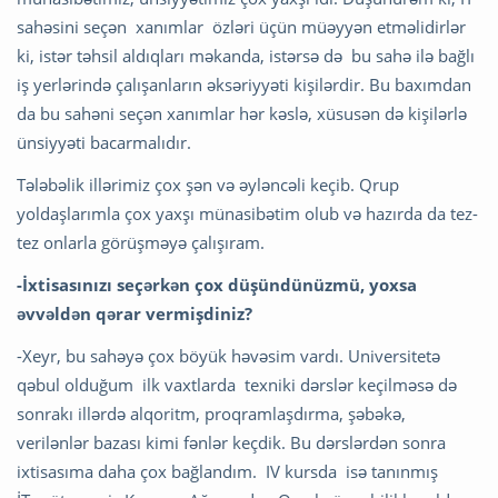
sahəsini seçən xanımlar özləri üçün müəyyən etməlidirlər
ki, istər təhsil aldıqları məkanda, istərsə də bu sahə ilə bağlı
iş yerlərində çalışanların əksəriyyəti kişilərdir. Bu baxımdan
da bu sahəni seçən xanımlar hər kəslə, xüsusən də kişilərlə
ünsiyyəti bacarmalıdır.
Tələbəlik illərimiz çox şən və əyləncəli keçib. Qrup
yoldaşlarımla çox yaxşı münasibətim olub və hazırda da tez-
tez onlarla görüşməyə çalışıram.
-İxtisasınızı seçərkən çox düşündünüzmü, y
oxsa
əvvəldən qərar vermişdiniz?
-Xeyr, bu sahəyə çox böyük həvəsim vardı. Universitetə
qəbul olduğum ilk vaxtlarda texniki dərslər keçilməsə də
sonrakı illərdə alqoritm, proqramlaşdırma, şəbəkə,
verilənlər bazası kimi fənlər keçdik. Bu dərslərdən sonra
ixtisasıma daha çox bağlandım. IV kursda isə tanınmış