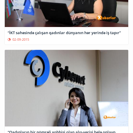
“İKT sahəsində çalışan qadınlar dünyanın hər yerində iş tapır”
02-09-2015
“Qadınların bir nömrəli xobbisi olan alış-verişi belə onlayn