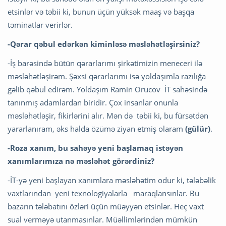
etsinlər və təbii ki, bunun üçün yüksək maaş və başqa
təminatlar verirlər.
-Qərar qəbul edərkən kiminləsə məsləhətləşirsiniz?
-İş barəsində bütün qərarlarımı şirkətimizin meneceri ilə
məsləhətləşirəm. Şəxsi qərarlarımı isə yoldaşımla razılığa
gəlib qəbul edirəm. Yoldaşım Ramin Orucov İT sahəsində
tanınmış adamlardan biridir. Çox insanlar onunla
məsləhətləşir, fikirlərini alır. Mən də təbii ki, bu fürsətdən
yararlanıram, əks halda özümə ziyan etmiş olaram
(gülür)
.
-Roza xanım, bu sahəyə yeni başlamaq istəyən
xanımlarımıza nə məsləhət görərdiniz?
-İT-yə yeni başlayan xanımlara məsləhətim odur ki, tələbəlik
vaxtlarından yeni texnologiyalarla maraqlansınlar. Bu
bazarın tələbatını özləri üçün müəyyən etsinlər. Heç vaxt
sual verməyə utanmasınlar. Müəllimlərindən mümkün