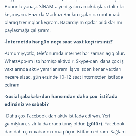
Bununla yanaşı, SİNAM-a yeni gələn əməkdaşlara təlimlər
keçmişəm. Hazırda Mərkəzi Bankın işçilərinə mütəmadi
olaraq treninqlər keçirəm. Bacardığım qədər bildiklərimi
paylaşmağa çalışıram.
-İnternetdə hər gün neçə saat vaxt keçirirsiniz?
-Ümumiyyətlə, telefonumda internet hər zaman açıq olur.
WhatsApp-ım isə həmişə aktivdir. Skype-dan daha çox iş
vaxtlarında aktiv yararlanıram. İş və işdən kənar vaxtları
nəzərə alsaq, gün ərzində 10-12 saat internetdən istifadə
edirəm.
-Sosial şəbəkələrdən hansından daha çox istifadə
edirsiniz və səbəbi?
-Daha çox Facebook-dan aktiv istifadə edirəm. Yeri
gəlmişkən, sizinlə də orada tanış olduq
(gülür)
. Facebook-
dan daha çox xəbər oxumaq üçün istifadə edirəm. Sağlam