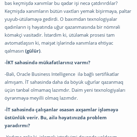
bəs keçmişdə xanımlar bu qədər işi necə çatdırırdılar?
Keçmişdə xanımların bütün vaxtları yemək bişirməyə, paltar
yuyub-ütüləməyə gedirdi. O baxımdan texnologiyalar
qadınların iş həyatında uğur qazanmasında bir nömrəli
köməkçi vasitədir. İstərdim ki, ütüləmək prosesi tam
avtomatlaşsın ki, məişət işlərində xanımlara ehtiyac
qalmasın
(gülür)
.
-İKT sahəsində mükafatlarınız varmı?
-Bəli, Oracle Business Intelligence ilə bağlı sertifikatlar
almışam. İT sahəsində daha da böyük uğurlar qazanmaq
üçün tənbəl olmamaq lazımdır. Daim yeni texnologiyaları
öyrənməyə meyilli olmaq lazımdır.
-İT sahəsində çalışanlar əsasən axşamlar işləməyə
üstünlük verir. Bu, ailə həyatınızda problem
yaradırmı?
-Yadıma gəlir ki, işləmək istədiyimi deyəndə yoldaşım