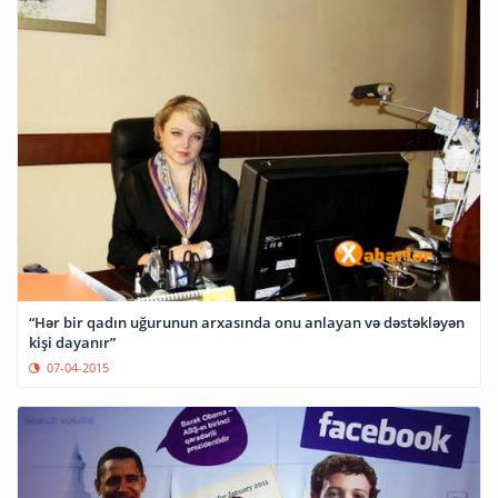
“Hər bir qadın uğurunun arxasında onu anlayan və dəstəkləyən
kişi dayanır”
07-04-2015