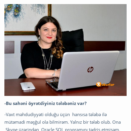
-Bu sahəni öyrətdiyiniz tələbəniz var?
-Vaxt məhdudiyyəti olduğu üçün hansısa tələbə ilə
mütəmadi məşğul ola bilmirəm. Yalnız bir tələb olub. Ona
Skype üzərindən Oracle SQL proqramını tədris etmişəm.