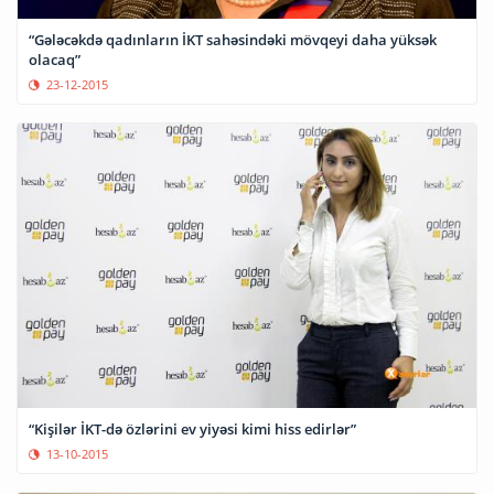
“Gələcəkdə qadınların İKT sahəsindəki mövqeyi daha yüksək
olacaq”
23-12-2015
“Kişilər İKT-də özlərini ev yiyəsi kimi hiss edirlər”
13-10-2015