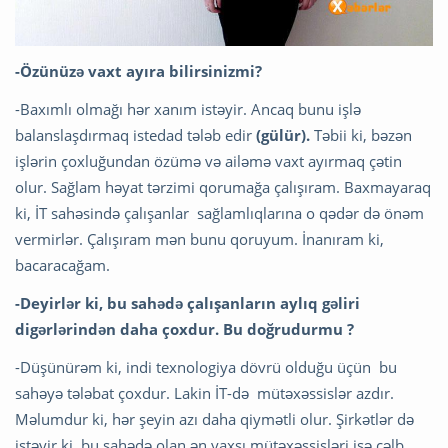
-Özünüzə vaxt ayıra bilirsinizmi?
-Baxımlı olmağı hər xanım istəyir. Ancaq bunu işlə
balanslaşdırmaq istedad tələb edir
(gülür).
Təbii ki, bəzən
işlərin çoxluğundan özümə və ailəmə vaxt ayırmaq çətin
olur. Sağlam həyat tərzimi qorumağa çalışıram. Baxmayaraq
ki, İT sahəsində çalışanlar sağlamlıqlarına o qədər də önəm
vermirlər. Çalışıram mən bunu qoruyum. İnanıram ki,
bacaracağam.
-Deyirlər ki, bu sahədə çalışanların aylıq gəliri
digərlərindən daha çoxdur. Bu doğrudurmu ?
-Düşünürəm ki, indi texnologiya dövrü olduğu üçün bu
sahəyə tələbat çoxdur. Lakin İT-də mütəxəssislər azdır.
Məlumdur ki, hər şeyin azı daha qiymətli olur. Şirkətlər də
istəyir ki, bu sahədə olan ən yaxşı mütəxəssisləri işə cəlb